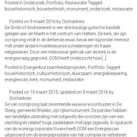
Posted in
Onderzoek
,
Portfolio
,
Restauratie
Tagged
a
bouwhistorisch
,
bouwtechnish
,
monument
,
onderzoek
,
restauratie
t
i
Posted on
9 maart 2016
by
Oomadvies
o
De Grote of Andreaskerk is een drie-beukige gotische basiliek
n
gelegen aan de Markt in het centrum van Hattem. De kerk, die zijn
oorsprong vindt in de dertiende eeuw, bevat een bijzonder interieur
met onder andere middeleeuwse schilderingen en fraaie
netgewelven. Door een intensiever gebruik van de kerk is de
energievraag gegroeid. OOM heeft onderzocht hoe […]
Posted in
Energieduurzaamheidsprojecten
,
Portfolio
Tagged
bouwhistorisch
,
cultuurhistorisch
,
duurzaam
,
energiebesparing
,
energiescan
,
kerk
,
monument
,
restauratie
Posted on
10 maart 2015
, updated on
3 maart 2016
by
Oomadvies
De van oorsprong laat zeventiende-eeuwse woonhuizen in De
Steeg, gemeente Rheden, zijn rijksmonument. De panden hebben
een landelijke uitstraling met tuitgevels die voorzien zijn van een
vlechting en relatief hoge zadeldaken met lage zijgevels. In opdracht
van de woningcorporatie Vivare heeft OOM een Energiescan
uitgevoerd om de energieprestatie van het complex te verbeteren.