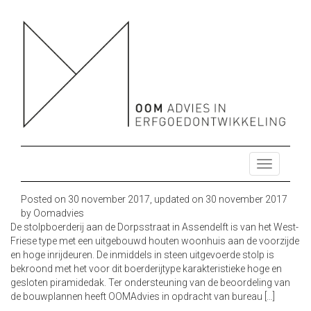
OOM ADVIES HERBESTEMMING ONTWIKKELING
HERBESTEMMING ONTWIKKELING ONDERZOEK ENERGIE
DUURZAAM MONUMENTEN
ONDERZOEK ENERGIE DUURZAAM MONUMENTEN
T
o
g
Posted on
30 november 2017
, updated on
30 november 2017
g
by
Oomadvies
l
De stolpboerderij aan de Dorpsstraat in Assendelft is van het West-
e
Friese type met een uitgebouwd houten woonhuis aan de voorzijde
n
en hoge inrijdeuren. De inmiddels in steen uitgevoerde stolp is
a
bekroond met het voor dit boerderijtype karakteristieke hoge en
v
gesloten piramidedak. Ter ondersteuning van de beoordeling van
i
de bouwplannen heeft OOMAdvies in opdracht van bureau […]
g