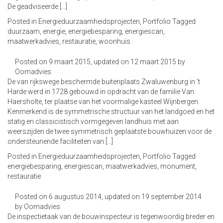
De geadviseerde […]
Posted in
Energieduurzaamheidsprojecten
,
Portfolio
Tagged
duurzaam
,
energie
,
energiebesparing
,
energiescan
,
maatwerkadvies
,
restauratie
,
woonhuis
Posted on
9 maart 2015
, updated on
12 maart 2015
by
Oomadvies
De van rijkswege beschermde buitenplaats Zwaluwenburg in ’t
Harde werd in 1728 gebouwd in opdracht van de familie Van
Haersholte, ter plaatse van het voormalige kasteel Wijnbergen.
Kenmerkend is de symmetrische structuur van het landgoed en het
statig en classicistisch vormgegeven landhuis met aan
weerszijden de twee symmetrisch geplaatste bouwhuizen voor de
ondersteunende faciliteiten van […]
Posted in
Energieduurzaamheidsprojecten
,
Portfolio
Tagged
energiebesparing
,
energiescan
,
maatwerkadvies
,
monument
,
restauratie
Posted on
6 augustus 2014
, updated on
19 september 2014
by
Oomadvies
De inspectietaak van de bouwinspecteur is tegenwoordig breder en