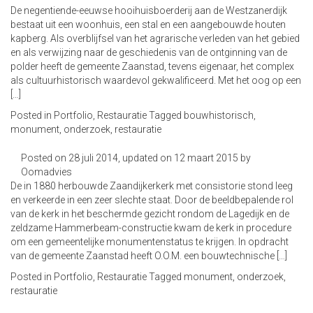
De negentiende-eeuwse hooihuisboerderij aan de Westzanerdijk
bestaat uit een woonhuis, een stal en een aangebouwde houten
kapberg. Als overblijfsel van het agrarische verleden van het gebied
en als verwijzing naar de geschiedenis van de ontginning van de
polder heeft de gemeente Zaanstad, tevens eigenaar, het complex
als cultuurhistorisch waardevol gekwalificeerd. Met het oog op een
[…]
Posted in
Portfolio
,
Restauratie
Tagged
bouwhistorisch
,
monument
,
onderzoek
,
restauratie
Posted on
28 juli 2014
, updated on
12 maart 2015
by
Oomadvies
De in 1880 herbouwde Zaandijkerkerk met consistorie stond leeg
en verkeerde in een zeer slechte staat. Door de beeldbepalende rol
van de kerk in het beschermde gezicht rondom de Lagedijk en de
zeldzame Hammerbeam-constructie kwam de kerk in procedure
om een gemeentelijke monumentenstatus te krijgen. In opdracht
van de gemeente Zaanstad heeft O.O.M. een bouwtechnische […]
Posted in
Portfolio
,
Restauratie
Tagged
monument
,
onderzoek
,
restauratie