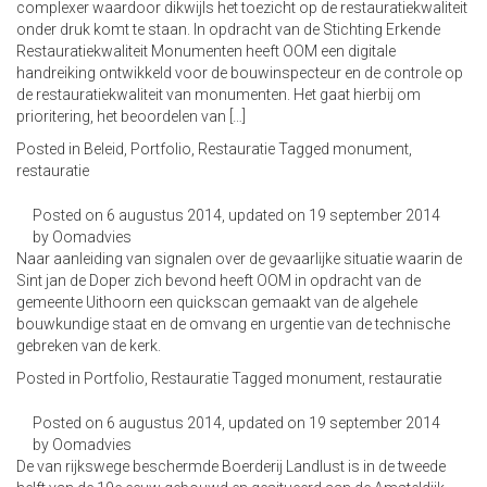
complexer waardoor dikwijls het toezicht op de restauratiekwaliteit
onder druk komt te staan. In opdracht van de Stichting Erkende
Restauratiekwaliteit Monumenten heeft OOM een digitale
handreiking ontwikkeld voor de bouwinspecteur en de controle op
de restauratiekwaliteit van monumenten. Het gaat hierbij om
prioritering, het beoordelen van […]
Posted in
Beleid
,
Portfolio
,
Restauratie
Tagged
monument
,
restauratie
Posted on
6 augustus 2014
, updated on
19 september 2014
by
Oomadvies
Naar aanleiding van signalen over de gevaarlijke situatie waarin de
Sint jan de Doper zich bevond heeft OOM in opdracht van de
gemeente Uithoorn een quickscan gemaakt van de algehele
bouwkundige staat en de omvang en urgentie van de technische
gebreken van de kerk.
Posted in
Portfolio
,
Restauratie
Tagged
monument
,
restauratie
Posted on
6 augustus 2014
, updated on
19 september 2014
by
Oomadvies
De van rijkswege beschermde Boerderij Landlust is in de tweede