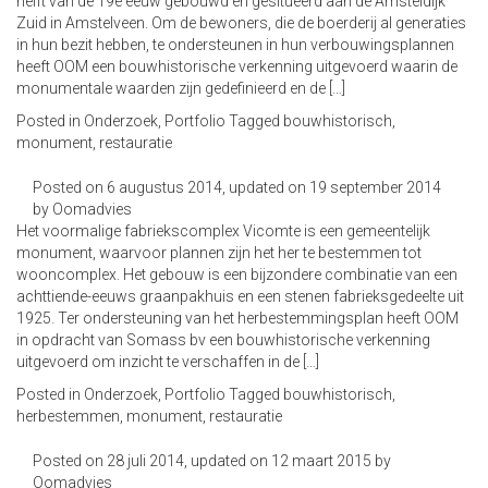
helft van de 19e eeuw gebouwd en gesitueerd aan de Amsteldijk
Zuid in Amstelveen. Om de bewoners, die de boerderij al generaties
in hun bezit hebben, te ondersteunen in hun verbouwingsplannen
heeft OOM een bouwhistorische verkenning uitgevoerd waarin de
monumentale waarden zijn gedefinieerd en de […]
Posted in
Onderzoek
,
Portfolio
Tagged
bouwhistorisch
,
monument
,
restauratie
Posted on
6 augustus 2014
, updated on
19 september 2014
by
Oomadvies
Het voormalige fabriekscomplex Vicomte is een gemeentelijk
monument, waarvoor plannen zijn het her te bestemmen tot
wooncomplex. Het gebouw is een bijzondere combinatie van een
achttiende-eeuws graanpakhuis en een stenen fabrieksgedeelte uit
1925. Ter ondersteuning van het herbestemmingsplan heeft OOM
in opdracht van Somass bv een bouwhistorische verkenning
uitgevoerd om inzicht te verschaffen in de […]
Posted in
Onderzoek
,
Portfolio
Tagged
bouwhistorisch
,
herbestemmen
,
monument
,
restauratie
Posted on
28 juli 2014
, updated on
12 maart 2015
by
Oomadvies