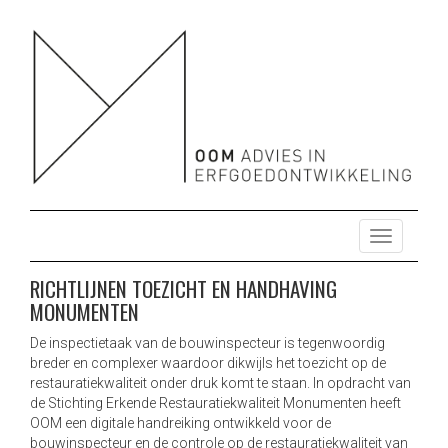
OOM ADVIES HERBESTEMMING ONTWIKKELING
HERBESTEMMING ONTWIKKELING ONDERZOEK ENERGIE
DUURZAAM MONUMENTEN
ONDERZOEK ENERGIE DUURZAAM MONUMENTEN
T
o
g
RICHTLIJNEN TOEZICHT EN HANDHAVING
g
MONUMENTEN
l
e
De inspectietaak van de bouwinspecteur is tegenwoordig
n
breder en complexer waardoor dikwijls het toezicht op de
a
restauratiekwaliteit onder druk komt te staan. In opdracht van
de Stichting Erkende Restauratiekwaliteit Monumenten heeft
v
OOM een digitale handreiking ontwikkeld voor de
i
bouwinspecteur en de controle op de restauratiekwaliteit van
g