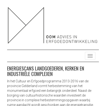
OOM ADVIES HERBESTEMMING ONTWIKKELING
HERBESTEMMING ONTWIKKELING ONDERZOEK ENERGIE
DUURZAAM MONUMENTEN
ONDERZOEK ENERGIE DUURZAAM MONUMENTEN
T
o
g
ENERGIESCANS LANDGOEDEREN, KERKEN EN
g
INDUSTRIËLE COMPLEXEN
l
e
In het Cultuur en Erfgoedprogramma 2013-2016 van de
n
provincie Gelderland vormt herbestemming van het
a
monumentaal erfgoed een belangrijk onderdeel. Naast de
borging van cultuurhistorische waarden investeert de
v
provincie in complexe herbestemmingsopgaven waarbij
i
ruime aandacht wordt geschonken aan de energietransitie.
g