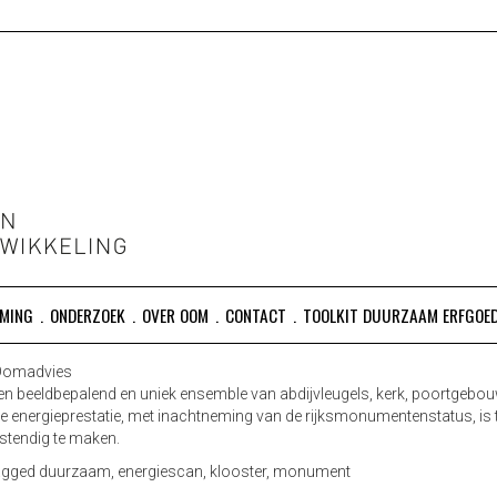
ING ONDERZOEK ENERGIE DUURZAAM MONUMENTEN
ERGIE DUURZAAM MONUMENTEN
MING
ONDERZOEK
OVER OOM
CONTACT
TOOLKIT DUURZAAM ERFGOE
Oomadvies
 beeldbepalend en uniek ensemble van abdijvleugels, kerk, poortgebouw
energieprestatie, met inachtneming van de rijksmonumentenstatus, is te 
tendig te maken.
agged
duurzaam
,
energiescan
,
klooster
,
monument