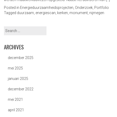
a
Posted in
Energieduurzaamheidsprojecten
,
Onderzoek
,
Portfolio
t
Tagged
duurzaam
,
energiescan
,
kerken
,
monument
,
nijmegen
i
o
n
ARCHIVES
december 2025
mei 2025
januari 2025
december 2022
mei 2021
april 2021