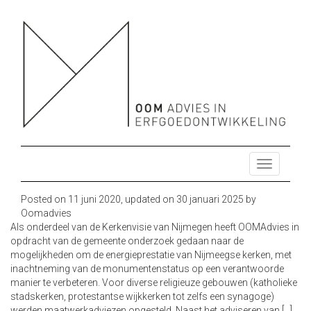
OOM ADVIES HERBESTEMMING ONTWIKKELING
HERBESTEMMING ONTWIKKELING ONDERZOEK ENERGIE
DUURZAAM MONUMENTEN
ONDERZOEK ENERGIE DUURZAAM MONUMENTEN
T
o
g
Posted on
11 juni 2020
, updated on
30 januari 2025
by
g
Oomadvies
l
Als onderdeel van de Kerkenvisie van Nijmegen heeft OOMAdvies in
e
opdracht van de gemeente onderzoek gedaan naar de
n
mogelijkheden om de energieprestatie van Nijmeegse kerken, met
a
inachtneming van de monumentenstatus op een verantwoorde
v
manier te verbeteren. Voor diverse religieuze gebouwen (katholieke
i
stadskerken, protestantse wijkkerken tot zelfs een synagoge)
g
werden maatwerkadviezen opgesteld. Naast het adviseren van […]