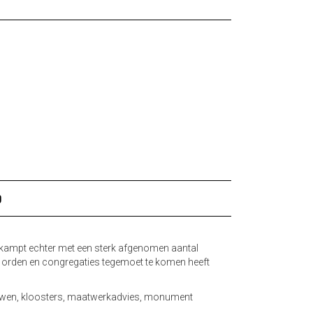
D
 kampt echter met een sterk afgenomen aantal
de orden en congregaties tegemoet te komen heeft
uwen
,
kloosters
,
maatwerkadvies
,
monument