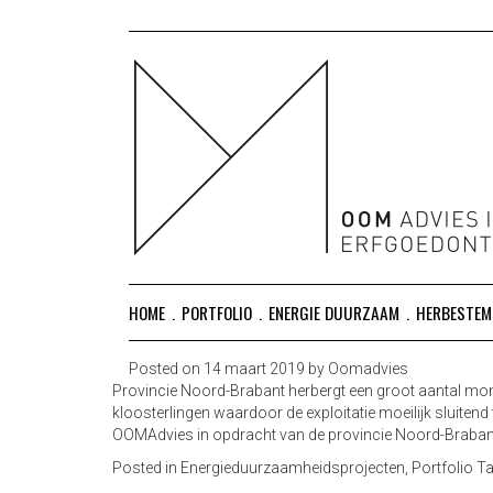
OOM ADVIES HERBESTEMMING ONTWIKKEL
HERBESTEMMING ONTWIKKELING ONDERZOEK EN
HOME
PORTFOLIO
ENERGIE DUURZAAM
HERBESTEM
Posted on
14 maart 2019
by
Oomadvies
Provincie Noord-Brabant herbergt een groot aantal mo
kloosterlingen waardoor de exploitatie moeilijk sluiten
OOMAdvies in opdracht van de provincie Noord-Brabant
Posted in
Energieduurzaamheidsprojecten
,
Portfolio
T