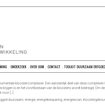
ING ONDERZOEK ENERGIE DUURZAAM MONUMENTEN
ERGIE DUURZAAM MONUMENTEN
MING
ONDERZOEK
OVER OOM
CONTACT
TOOLKIT DUURZAAM ERFGOE
numentale kloostercomplexen. Een aanzienlijk deel van deze complexen
d te krijgen is en het voortbestaan van de kloosters wordt bedreigd. Om 
 voor […]
agged
duurzaam
,
energie
,
energiebesparing
,
energiescan
,
kloostergebo