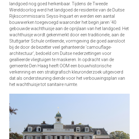
landgoed nog goed herkenbaar. Tijdens de Tweede
a
Wereldoorlog werd het landgoed de residentie van de Duitse
t
Rijkscommissaris Seyss-Inquart en werden een aantal
i
bouwwerken toegevoegd waaronder het begin jaren ‘40
o
gebouwde wachthuisje aan de oprijlaan van het landgoed. Het
n
wachthuisje wordt gekenmerkt door een traditionele, aan de
Stuttgarter Schule ontleende, vormgeving die goed aansloot
bij de door de bezetter veel gehanteerde ‘camouflage-
architectuur’, bedoeld om Duitse nederzettingen voor
geallieerde vliegtuigen te maskeren. In opdracht van de
gemeente Den Haag heeft OOM een bouwhistorische
verkenning en een stratigrafisch kleuronderzoek uitgevoerd
dat als ondersteuning diende voor het verbouwingsplan van
het wachthuisje tot sanitaire ruimte.