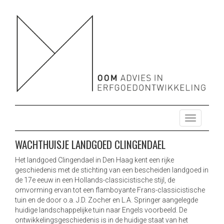
OOM ADVIES HERBESTEMMING ONTWIKKELING
HERBESTEMMING ONTWIKKELING ONDERZOEK ENERGIE
DUURZAAM MONUMENTEN
ONDERZOEK ENERGIE DUURZAAM MONUMENTEN
T
o
g
WACHTHUISJE LANDGOED CLINGENDAEL
g
l
Het landgoed Clingendael in Den Haag kent een rijke
geschiedenis met de stichting van een bescheiden landgoed in
e
de 17e eeuw in een Hollands-classicistische stijl, de
n
omvorming ervan tot een flamboyante Frans-classicistische
a
tuin en de door o.a. J.D. Zocher en L.A. Springer aangelegde
v
huidige landschappelijke tuin naar Engels voorbeeld. De
i
ontwikkelingsgeschiedenis is in de huidige staat van het
g