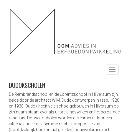
OOM ADVIES HERBESTEMMING ONTWIKKELING
HERBESTEMMING ONTWIKKELING ONDERZOEK ENERGIE
DUURZAAM MONUMENTEN
ONDERZOEK ENERGIE DUURZAAM MONUMENTEN
T
o
g
DUDOKSCHOLEN
g
l
De Rembrandtschool en de Lorentzschool in Hilversum zijn
beide door de architect W.M. Dudok ontworpen in resp. 1920
e
en 1930. Dudok heeft vele schoolgebouwen in Hilversum op
n
zijn naam staan, evenals uitbreidingswijken en het beroemde
a
raadhuis. De twee scholen worden gekenmerkt door een
v
uitgebalanceerde asymmetrische compositie van
i
(hoofdzakelijk horizontaal geleden) bouwvolumes met
g