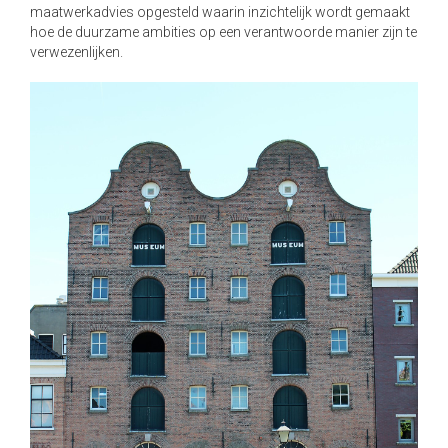
maatwerkadvies opgesteld waarin inzichtelijk wordt gemaakt
a
hoe de duurzame ambities op een verantwoorde manier zijn te
t
verwezenlijken.
i
o
n