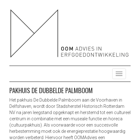
OOM ADVIES HERBESTEMMING ONTWIKKELING
HERBESTEMMING ONTWIKKELING ONDERZOEK ENERGIE
DUURZAAM MONUMENTEN
ONDERZOEK ENERGIE DUURZAAM MONUMENTEN
T
o
g
PAKHUIS DE DUBBELDE PALMBOOM
g
l
Het pakhuis De Dubbelde Palmboom aan de Voorhaven in
Delfshaven, wordt door Stadsherstel Historisch Rotterdam
e
NV na jaren leegstand opgeknapt en herstemd tot een cultureel
n
centrum in combinatie met een museale functie en horeca
a
(cultuurpakhuis). Als voorwaarde voor een succesvolle
v
herbestemming moet ook de energieprestatie hoogwaardig
i
worden verbeterd. Hiervoor heeft OOMAdvies een
g