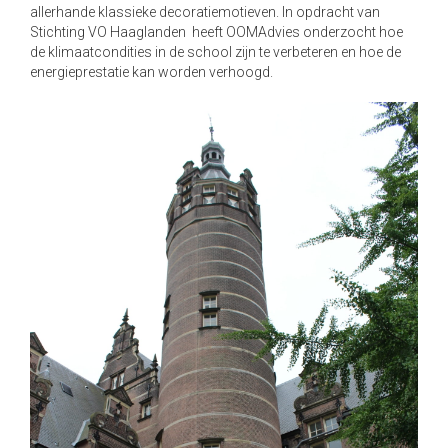
allerhande klassieke decoratiemotieven. In opdracht van
a
Stichting VO Haaglanden heeft OOMAdvies onderzocht hoe
t
de klimaatcondities in de school zijn te verbeteren en hoe de
i
energieprestatie kan worden verhoogd.
o
n