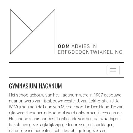
OOM ADVIES HERBESTEMMING ONTWIKKELING
HERBESTEMMING ONTWIKKELING ONDERZOEK ENERGIE
DUURZAAM MONUMENTEN
ONDERZOEK ENERGIE DUURZAAM MONUMENTEN
T
o
g
GYMNASIUM HAGANUM
g
l
Het schoolgebouw van het Haganum werd in 1907 gebouwd
naar ontwerp van rijksbouwmeester J. van Lokhorst en J. A.
e
W. Vrijman aan de Laan van Meerdervoort in Den Haag. De van
n
rijkswege beschermde school werd ontworpen in een aan de
a
Hollandse renaissancestijl ontleende vormentaal waarbij de
v
bakstenen gevels rijkelijk zijn gedecoreerd met speklagen,
i
natuurstenen accenten, schilderachtige topgevels en
g