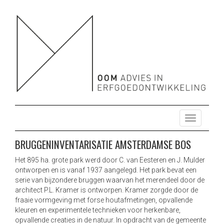
OOM ADVIES HERBESTEMMING ONTWIKKELING
HERBESTEMMING ONTWIKKELING ONDERZOEK ENERGIE
DUURZAAM MONUMENTEN
ONDERZOEK ENERGIE DUURZAAM MONUMENTEN
T
o
g
BRUGGENINVENTARISATIE AMSTERDAMSE BOS
g
l
Het 895 ha. grote park werd door C. van Eesteren en J. Mulder
ontworpen en is vanaf 1937 aangelegd. Het park bevat een
e
serie van bijzondere bruggen waarvan het merendeel door de
n
architect P.L. Kramer is ontworpen. Kramer zorgde door de
a
fraaie vormgeving met forse houtafmetingen, opvallende
v
kleuren en experimentele technieken voor herkenbare,
i
opvallende creaties in de natuur. In opdracht van de gemeente
g